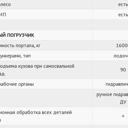
олесо
есть
ЗИП
есть
ЫЙ ПОГРУЗЧИК
ность портала, кг
1600
ункерами, тип
лодоч
подъема кузова при самосвальной
90
ад.
рабочие органы
гидравлич
ручное гидрав
ДУ
ионная обработка всех деталей
+
и