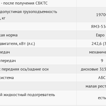
 - после получения СБКТС
 допустимая грузоподъемность
1970
 кг
ЯМЗ-53
кая норма
Евро 
игателя, кВт (л.с.)
242,6 (
редач
механич
 передач
9
 передняя ось/задние оси
дисковые 31
система
АБС
малая рест
й жидкостный подогреватель
есть