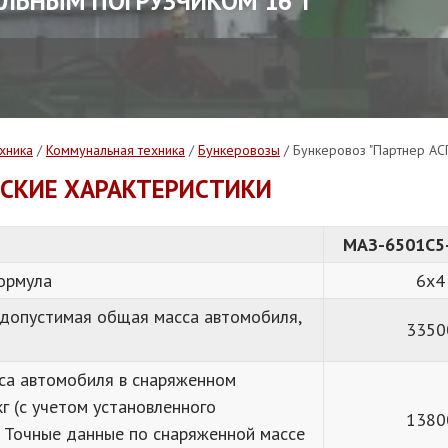
АЛЬНЫМ ПОГРУЗЧИКОМ 16 Т
хника
/
Коммунальная техника
/
Бункеровозы
/ Бункеровоз "Партнер АСП
СКИЕ ХАРАКТЕРИСТИКИ
МАЗ-6501C5
ормула
6х4
 допустимая общая масса автомобиля,
3350
са автомобиля в снаряженном
кг (с учетом установленного
1380
. Точные данные по снаряженной массе