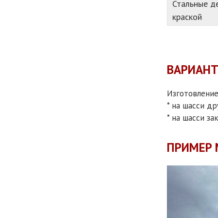
Стальные д
краской
ВАРИАН
Изготовление
* на шасси др
* на шасси за
ПРИМЕР 