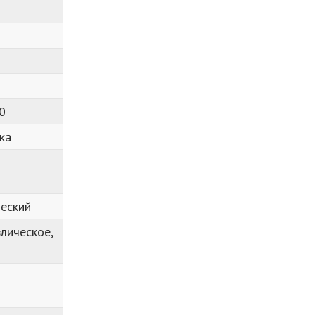
0
ка
еский
лическое,