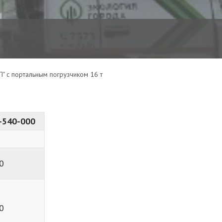
" с портальным погрузчиком 16 т
-540-000
0
0