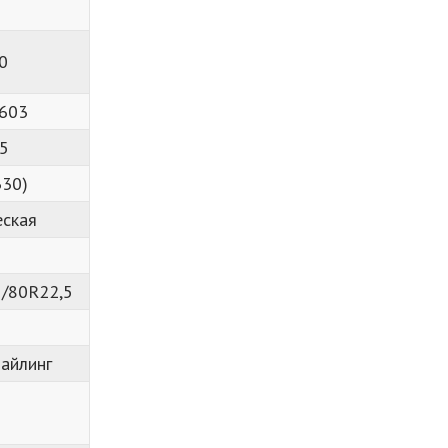
0
603
5
330)
еская
5/80R22,5
айлинг