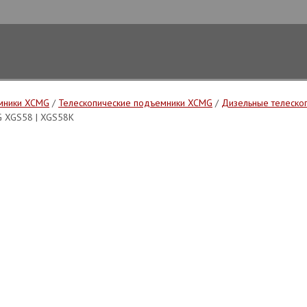
мники XCMG
/
Телескопические подъемники XCMG
/
Дизельные телеско
 XGS58 | XGS58K