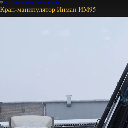
©
ООО КВ-партнер
|
Закрыть окно
Кран-манипулятор Инман ИМ95