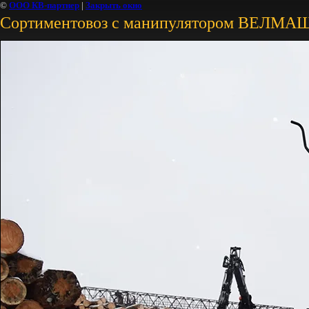
©
ООО КВ-партнер
|
Закрыть окно
Сортиментовоз с манипулятором ВЕЛМА