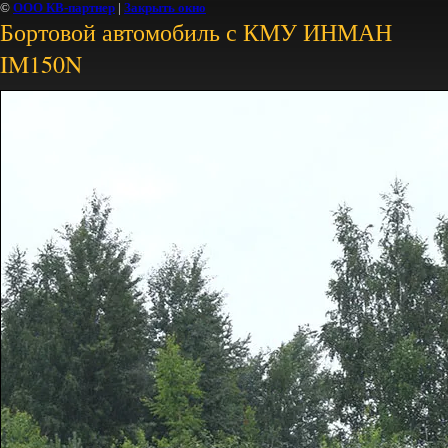
©
ООО КВ-партнер
|
Закрыть окно
Бортовой автомобиль с КМУ ИНМАН
IM150N