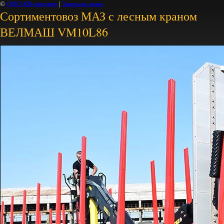
©
ООО КВ-партнер
|
Закрыть окно
Сортиментовоз МАЗ с лесным краном
ВЕЛМАШ VM10L86