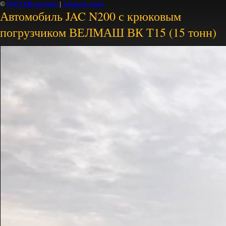
©
ООО КВ-партнер
|
Закрыть окно
Автомобиль JAC N200 с крюковым
погрузчиком ВЕЛМАШ ВК Т15 (15 тонн)