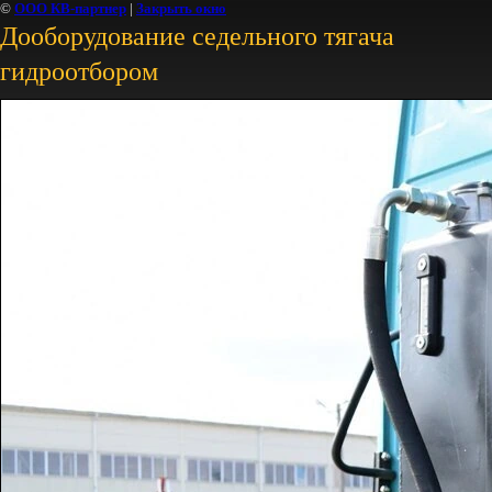
©
ООО КВ-партнер
|
Закрыть окно
Дооборудование седельного тягача
гидроотбором