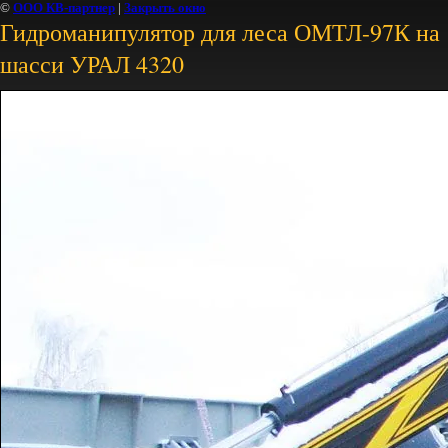
©
ООО КВ-партнер
|
Закрыть окно
Гидроманипулятор для леса ОМТЛ-97К на
шасси УРАЛ 4320