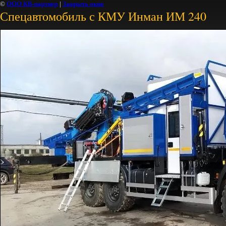
©
ООО КВ-партнер
|
Закрыть окно
Спецавтомобиль с КМУ Инман ИМ 240