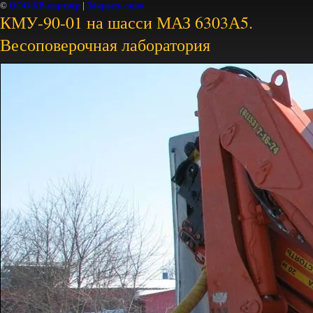
©
ООО КВ-партнер
|
Закрыть окно
КМУ-90-01 на шасси МАЗ 6303А5.
Весоповерочная лаборатория