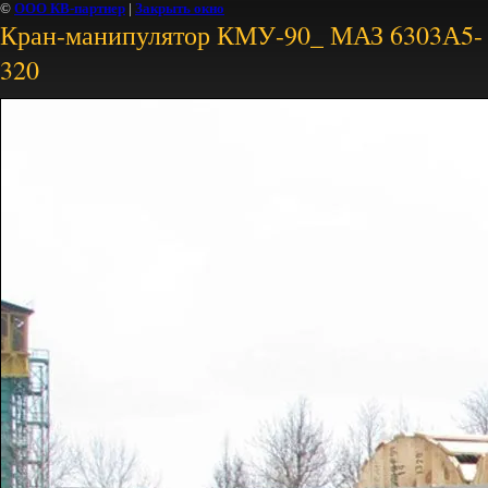
©
ООО КВ-партнер
|
Закрыть окно
Кран-манипулятор КМУ-90_ МАЗ 6303А5-
320