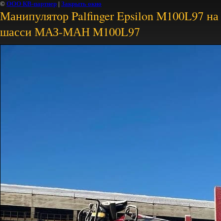
©
ООО КВ-партнер
|
Закрыть окно
Манипулятор Palfinger Epsilon M100L97 на
шасси МАЗ-МАН M100L97