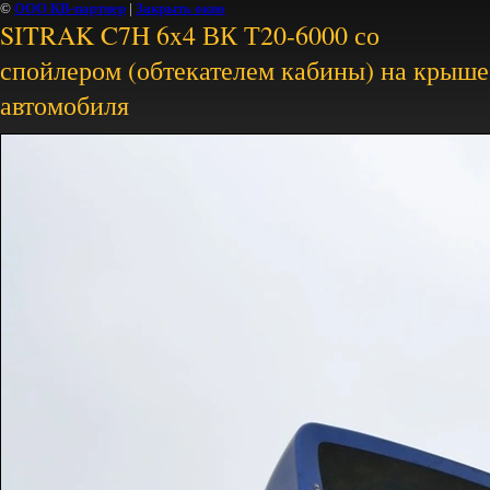
©
ООО КВ-партнер
|
Закрыть окно
SITRAK C7H 6x4 ВК Т20-6000 со
спойлером (обтекателем кабины) на крыше
автомобиля