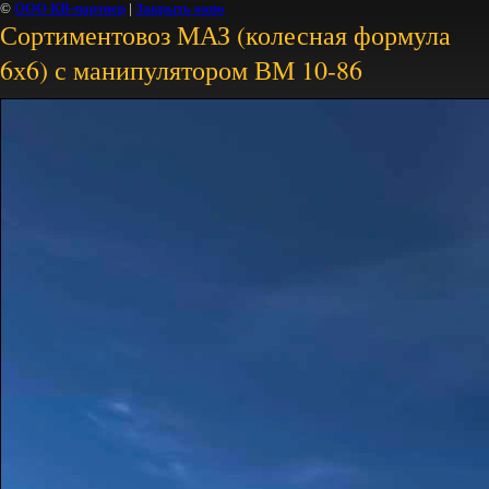
©
ООО КВ-партнер
|
Закрыть окно
Сортиментовоз МАЗ (колесная формула
6х6) с манипулятором ВМ 10-86