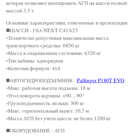
которая позволяет монтировать АГП на шасси полной
массой 3,5 т.
Основные характеристики, отмеченные в презентации:
◼️ШАССИ - ГАЗ-NEXT C41A23
▫️Технически допустимая максимальная масса
транспортного средства: 6850 кг
▫️Масса в снаряженном состоянии: 6320 кг
▫️Тип кабины: однорядная
▫️Колесная формула: 4х4
◼️АВТОГИДРОПОДЪЕМНИК -
Palfinger P180T EVO
▫️Макс. рабочая высота подъема: 18 м
▫️Угол поворота корзины: +90...-90°
▫️Грузоподъемность люльки: 300 кг
▫️Макс. горизонтальный вылет: 10,7 м
▫️Масса АГП без учета шасси: не более 1200 кг
◼️ОБОРУДОВАНИЕ - АГП