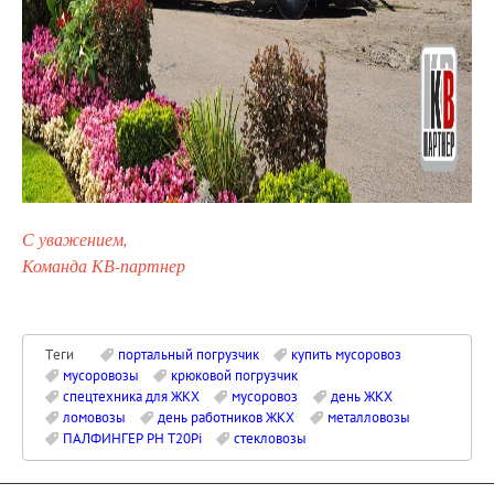
С уважением,
Команда КВ-партнер
Теги
портальный погрузчик
купить мусоровоз
мусоровозы
крюковой погрузчик
спецтехника для ЖКХ
мусоровоз
день ЖКХ
ломовозы
день работников ЖКХ
металловозы
ПАЛФИНГЕР PH T20Pi
стекловозы