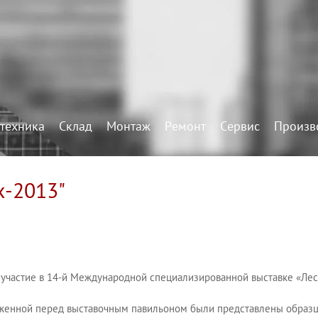
техника
Склад
Монтаж
Ремонт
Сервис
Произв
х-2013"
участие в 14-й Международной специализированной выставке «Лесдр
женной перед выставочным павильоном были представлены образц