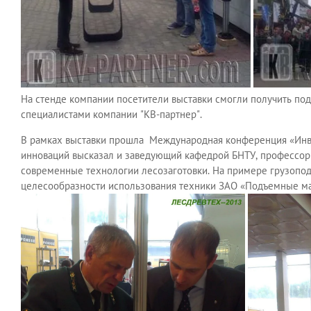
На стенде компании посетители выставки смогли получить по
специалистами компании "КВ-партнер".
В рамках выставки прошла Международная конференция «Инве
инноваций высказал и заведующий кафедрой БНТУ, профессор 
современные технологии лесозаготовки. На примере грузопо
целесообразности использования техники ЗАО «Подъемные м