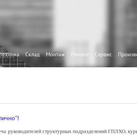
техника
Склад
Монтаж
Ремонт
Сервис
Произв
лично"!
реча руководителей структурных подразделений ГПЛХО, ку