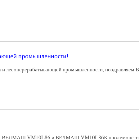
вающей промышленности!
а и лесоперерабатывающей промышленности, поздравляем В
еса ВЕЛМАШ VM10L86 и ВЕЛМАШ VM10L86К продемонстрир