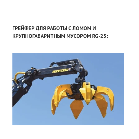
ГРЕЙФЕР ДЛЯ РАБОТЫ С ЛОМОМ И
КРУПНОГАБАРИТНЫМ МУСОРОМ RG-25:
Объ
Мас
Кол
леп
, ш