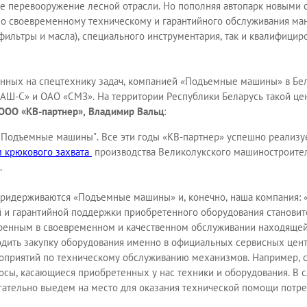
ое перевооружение лесной отрасли. Но пополняя автопарк новыми 
о своевременному техническому и гарантийного обслуживания мани
ильтры и масла), специального инструментария, так и квалифици
нных на спецтехнику задач, компанией «Подъемные машины» в Бел
-С» и ОАО «СМЗ». На территории Республики Беларусь такой цент
ООО «КВ-партнер», Владимир Вальц
:
 "Подъемные машины". Все эти годы «КВ-партнер» успешно реализуе
 крюкового захвата
производства Великолукского машиностроитель
.
 придерживаются «Подъемные машины» и, конечно, наша компания: «
и гарантийной поддержки приобретенного оборудования становитс
еренным в своевременном и качественном обслуживании находящейся
одить закупку оборудования именно в официальных сервисных цент
оприятий по техническому обслуживанию механизмов. Например, с
сы, касающиеся приобретенных у нас техники и оборудования. В сл
гательно выедем на место для оказания технической помощи потр