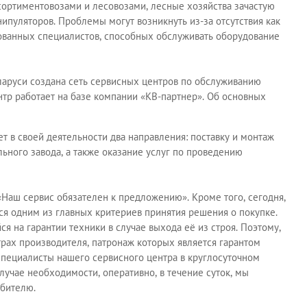
сортиментовозами и лесовозами, лесные хозяйства зачастую
пуляторов. Проблемы могут возникнуть из-за отсутствия как
рованных специалистов, способных обслуживать оборудование
аруси создана сеть сервисных центров по обслуживанию
р работает на базе компании «КВ-партнер». Об основных
т в своей деятельности два направления: поставку и монтаж
ного завода, а также оказание услуг по проведению
Наш сервис обязателен к предложению». Кроме того, сегодня,
я одним из главных критериев принятия решения о покупке.
 на гарантии техники в случае выхода её из строя. Поэтому,
рах производителя, патронаж которых является гарантом
пециалисты нашего сервисного центра в круглосуточном
учае необходимости, оперативно, в течение суток, мы
ебителю.