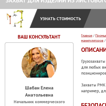
ЗАХВАТ ДЛЯ ИЗДЕЛИЙ ИЗ ЛИСТОВОГ
УЗНАТЬ СТОИМОСТЬ
Главная
/
Промы
ВАШ КОНСУЛЬТАНТ
манипуляторов
/
ОПИСАН
Грузозахваты
для любых ви
позициониров
Захваты РМК 
Шабан Елена
например, дл
Анатольевна
Начальник коммерческого
БЕЗОПАС