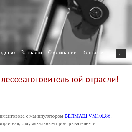
одство
Запчасти
О компании
Контакты
...
есозаготовительной отрасли!
тиментовоза с манипулятором
ВЕЛМАШ VM10L86
.
опрочная, с музыкальным проигрывателем и