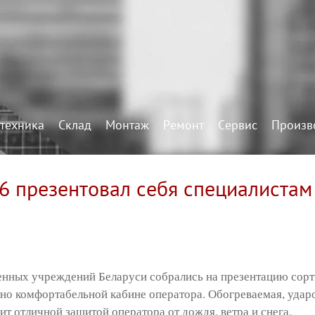
техника
Склад
Монтаж
Ремонт
Сервис
Произв
презентовал себя специалистам л
енных учреждений Беларуси собрались на презентацию сор
но комфортабельной кабине оператора. Обогреваемая, удар
т отличной защитой оператора от дождя, ветра и снега.