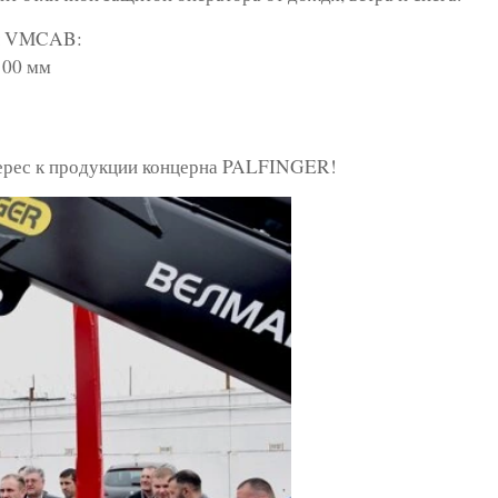
ны VMCAB:
100 мм
терес к продукции концерна PALFINGER!